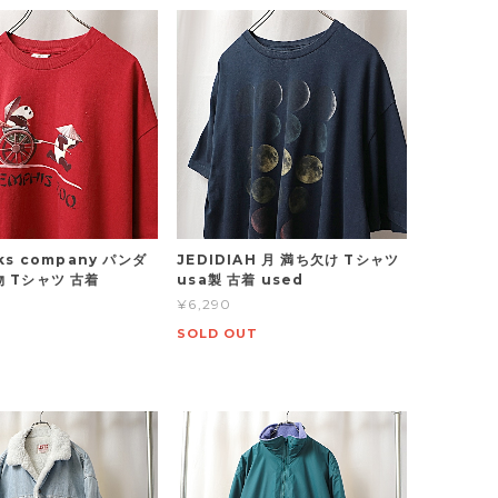
cks company パンダ
JEDIDIAH 月 満ち欠け Tシャツ
物 Tシャツ 古着
usa製 古着 used
¥6,290
SOLD OUT