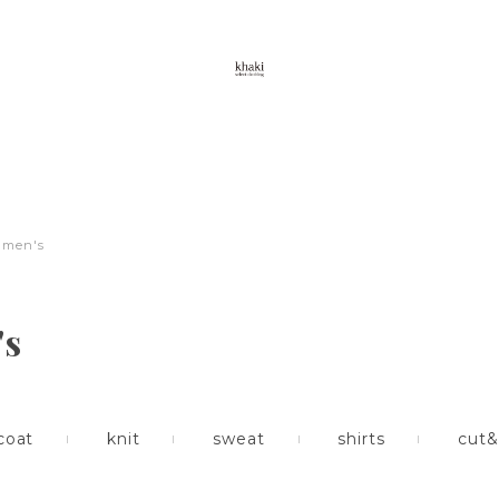
men's
's
coat
knit
sweat
shirts
cut