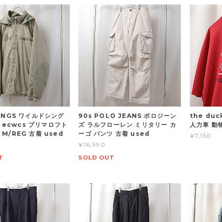
INGS ワイルドシング
90s POLO JEANS ポロジーン
the du
l7 ecwcs プリマロフト
ズ ラルフローレン ミリタリー カ
人力車 動
M/REG 古着 used
ーゴ パンツ 古着 used
¥7,150
¥16,990
T
SOLD OUT