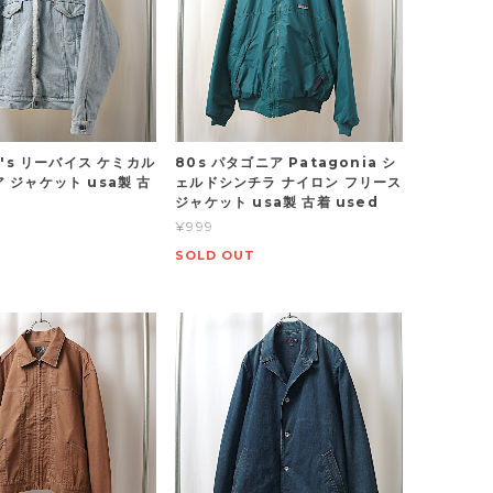
vi's リーバイス ケミカル
80s パタゴニア Patagonia シ
 ジャケット usa製 古
ェルドシンチラ ナイロン フリース
ジャケット usa製 古着 used
¥999
SOLD OUT