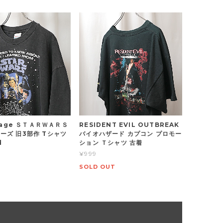
ntage ＳＴＡＲＷＡＲＳ
RESIDENT EVIL OUTBREAK
ーズ 旧3部作 Tシャツ
バイオハザード カプコン プロモー
d
ション Ｔシャツ 古着
¥999
SOLD OUT