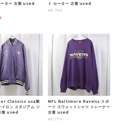
ーター 古着 used
ト セーター 古着 used
¥9,790
T
gor Classics usa製
NFL Baltimore Ravens スポ
ナイロン スタジアム ジ
ーツ スウェットシャツ トレーナー
着 used
古着 used
¥5,770