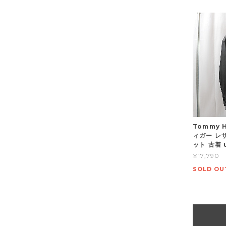
Tommy 
ィガー レ
ット 古着 
¥17,790
SOLD OU