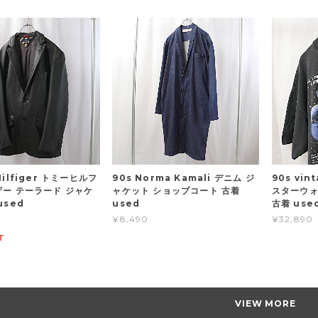
Hilfiger トミーヒルフ
90s Norma Kamali デニム ジ
90s vi
ザー テーラード ジャケ
ャケット ショップコート 古着
スターウォ
used
used
古着 use
¥8,490
¥32,890
T
VIEW MORE