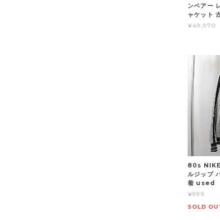
ンベアー レ
ャケット 古
¥49,970
80s NI
ルジップ 
着 used
¥999
SOLD OU