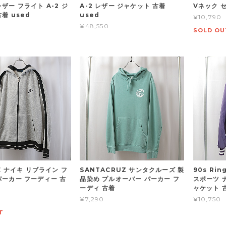
ザー フライト A-2 ジ
A-2 レザー ジャケット 古着
Vネック セ
着 used
used
¥10,790
¥48,550
SOLD OU
KE ナイキ リブライン フ
SANTACRUZ サンタクルーズ 製
90s Rin
パーカー フーディー 古
品染め プルオーバー パーカー フ
スポーツ 
ーディ 古着
ャケット 古
¥7,290
¥10,750
T