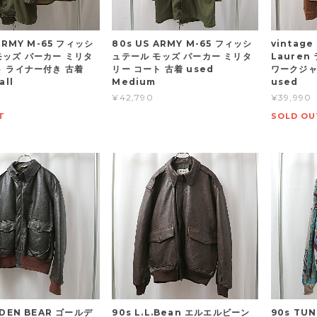
 ARMY M-65 フィッシ
80s US ARMY M-65 フィッシ
vintage
モッズ パーカー ミリタ
ュテール モッズ パーカー ミリタ
Laure
ト ライナー付き 古着
リー コート 古着 used
ワークジャ
all
Medium
used
¥42,790
¥39,990
T
SOLD OU
LDEN BEAR ゴールデ
90s L.L.Bean エルエルビーン
90s TU