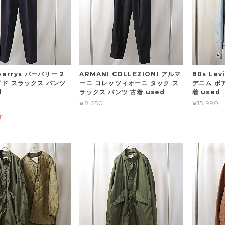
berrys バーバリー 2
ARMANI COLLEZIONI アルマ
80s Le
イド スラックス パンツ
ーニ コレッツィオーニ タック ス
デニム ボア
d
ラックス パンツ 古着 used
着 used
¥8,550
¥15,990
T