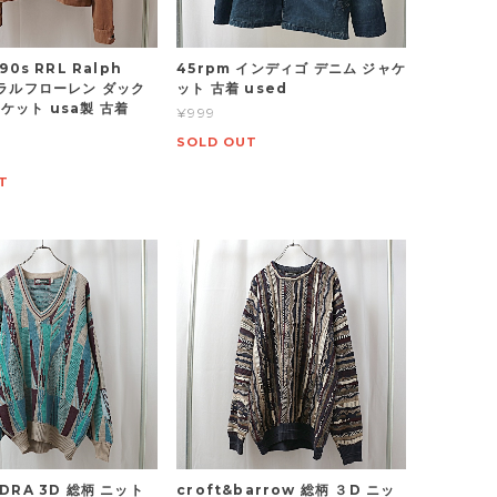
 90s RRL Ralph
45rpm インディゴ デニム ジャケ
n ラルフローレン ダック
ット 古着 used
ケット usa製 古着
¥999
SOLD OUT
T
NDRA 3D 総柄 ニット
croft&barrow 総柄 ３D ニッ