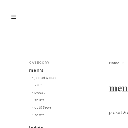
CATEGORY
Home
men's
jacket＆coat
men
knit
sweat
shirts
cut&Sewn
jacket＆
pants
lady's