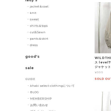
jacket＆coat
knit
sweat
shirts＆tops
cut&Sewn
pants＆skirt
dress
good's
WILDTH
ス leve
ジャケット 
sale
¥999
SOLD OU
GUIDE
khaki select clothingについて
BLOG
MEMBERSHIP
お問い合わせ