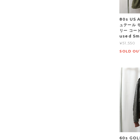
80s US
ュテール 
リー コー
used Sm
¥51,550
SOLD OU
60s GO