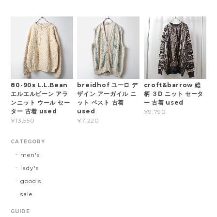
80-90s L.L.Bean
breidhof ユーロ デ
croft&barrow 総
エルエルビーン アラ
ザイン アーガイル ニ
柄 ３D ニット セータ
ンニット ウール セー
ット ベスト 古着
ー 古着 used
ター 古着 used
used
¥9,790
¥13,550
¥7,220
CATEGORY
men's
lady's
good's
sale
GUIDE