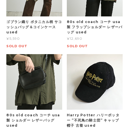
ゴブラン織り ボタニカル柄 サコ
80s old coach コーチ usa
ッシュバッグ＆コインケース
製 フラップショルダー レザーバ
used
ッグ used
¥5,590
¥12,690
SOLD OUT
SOLD OUT
80s old coach コーチ usa
Harry Potter ハリーポッタ
製 ショルダー レザーバッグ
ー ”不死鳥の騎士団” キャップ
used
帽子 古着 used