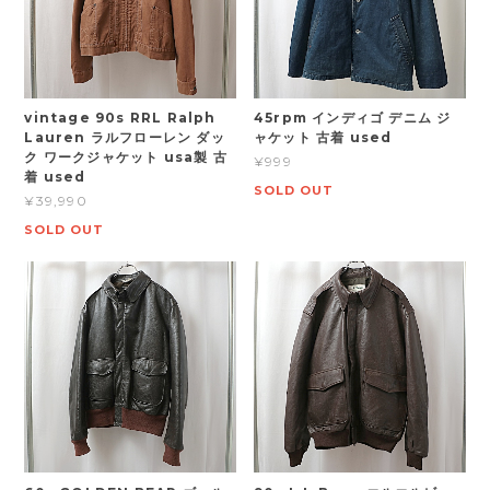
vintage 90s RRL Ralph
45rpm インディゴ デニム ジ
Lauren ラルフローレン ダッ
ャケット 古着 used
ク ワークジャケット usa製 古
¥999
着 used
SOLD OUT
¥39,990
SOLD OUT