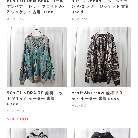
60s GOLDEN BEAR ゴール
90s L.L.Bean エルエルビー
デンベアー レザー フライト A-
ン A-2 レザー ジャケット 古着
2 ジャケット 古着 used
used
¥49,970
¥48,550
90s TUNDRA 3D 総柄 ニッ
croft&barrow 総柄 ３D ニ
ト Vネック セーター 古着
ット セーター 古着 used
used
¥9,790
¥10,790
SOLD OUT