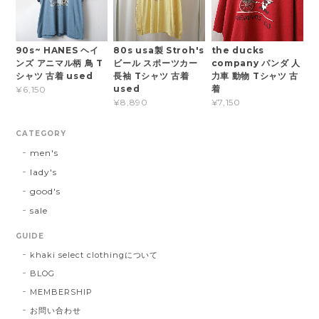
90s~ HANES ヘイ
80s usa製 Stroh's
the ducks
ンズ アニマル柄 鳥 T
ビール スポーツカー
company パンダ 人
シャツ 古着 used
長袖 Tシャツ 古着
力車 動物 Tシャツ 古
used
着
¥6,150
¥8,890
¥7,150
CATEGORY
men's
lady's
good's
sale
GUIDE
khaki select clothingについて
BLOG
MEMBERSHIP
お問い合わせ