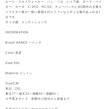
ルーク・スカイウォーカー、ハン・ソロ、レイア姫、ダース・ベイ
ダー、ヨーダ、C-3PO、R2-D2、チューバッカと旧3部作の主要キ
ャラクター達が一枚に凝縮されたファンならずとも魅力あふれる1
点です。
サイズ感、コンディション◎
INFORMATION
Brand HANES ヘインズ
Color 黒系
Date 90s
Material コットン
Size/CM
表記：2XL
着丈77 / 袖丈22 / 身幅65 / 肩幅61 /
※平置きサイズ・首横付け部分から前裾まで
各裾ダブルステッチ/コピーライト付