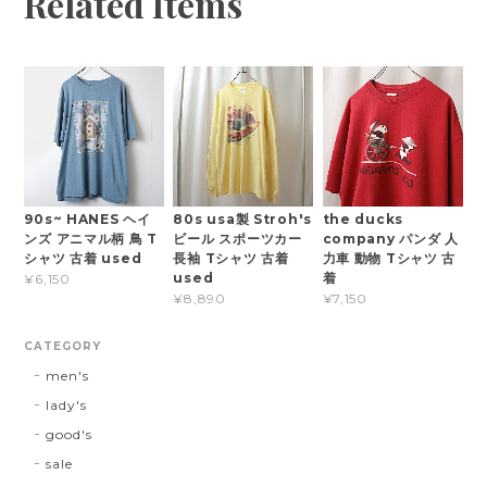
Related Items
90s~ HANES ヘイ
80s usa製 Stroh's
the ducks
ンズ アニマル柄 鳥 T
ビール スポーツカー
company パンダ 人
シャツ 古着 used
長袖 Tシャツ 古着
力車 動物 Tシャツ 古
used
着
¥6,150
¥8,890
¥7,150
CATEGORY
men's
lady's
good's
sale