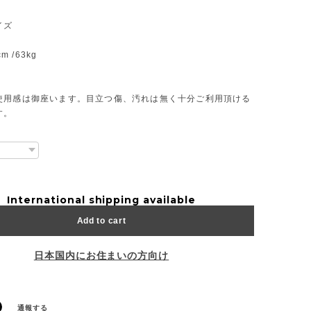
イズ
cm /63kg
使用感は御座います。目立つ傷、汚れは無く十分ご利用頂ける
す。
International shipping available
Add to cart
日本国内にお住まいの方向け
通報する