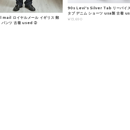
90s Levi's Silver Tab リーバ
タブ デニム ショーツ usa製 古着 us
al mail ロイヤルメール イギリス 郵
¥13,690
 パンツ 古着 used ➁