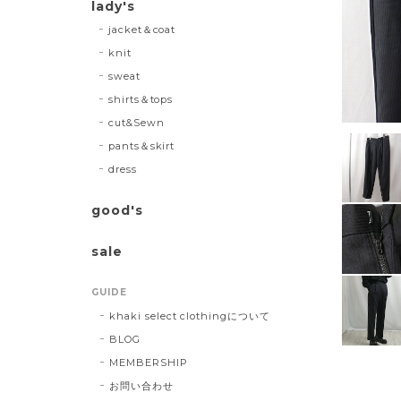
lady's
jacket＆coat
knit
sweat
shirts＆tops
cut&Sewn
pants＆skirt
dress
good's
sale
GUIDE
khaki select clothingについて
BLOG
MEMBERSHIP
お問い合わせ