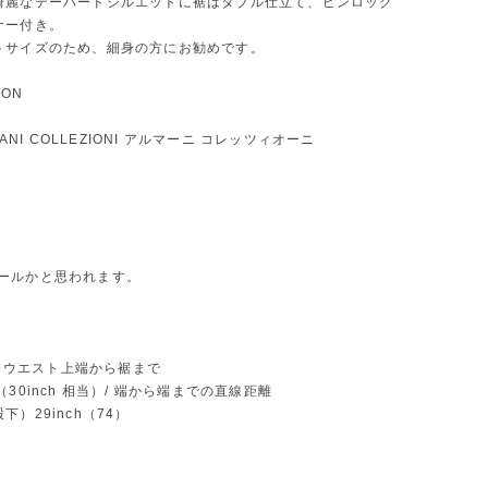
綺麗なテーパードシルエットに裾はダブル仕立て、ピンロック
ナー付き。
トサイズのため、細身の方にお勧めです。
ION
RMANI COLLEZIONI アルマーニ コレッツィオーニ
l ウールかと思われます。
/ ※ウエスト上端から裾まで
（30inch 相当）/ 端から端までの直線距離
下）29inch（74）