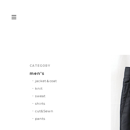
CATEGORY
men's
jacket＆coat
knit
sweat
shirts
cut&Sewn
pants