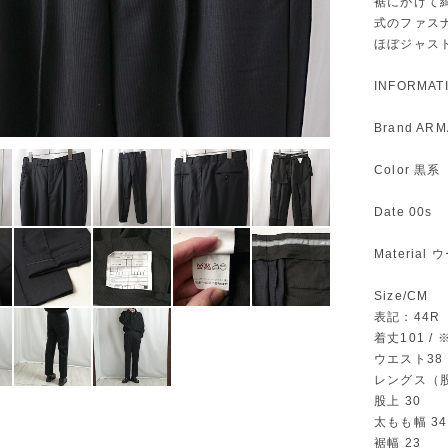
裾にかけて
式のファス
ほぼジャス
INFORMAT
Brand A
Color 黒系
Date 00s
Materia
Size/CM
表記：44R
着丈101 
ウエスト38
レングス（股
股上 30
太もも幅 34
裾幅 23