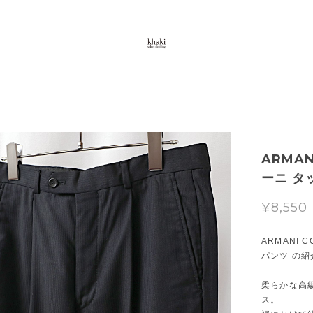
ARMAN
ーニ タ
¥8,550
ARMANI 
パンツ の紹
柔らかな高
ス。