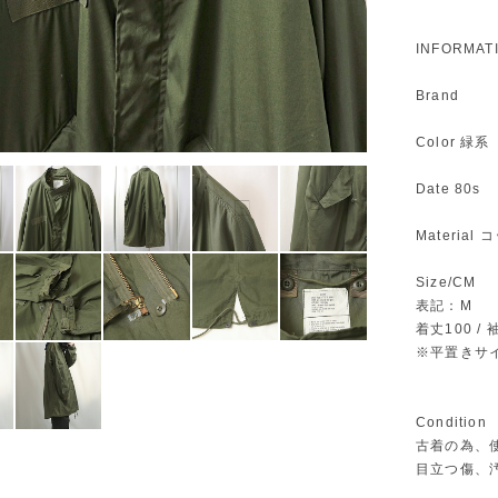
INFORMAT
Brand
Color 緑系
Date 80s
Materia
Size/CM
表記：M
着丈100 / 袖
※平置きサ
Condition
古着の為、
目立つ傷、