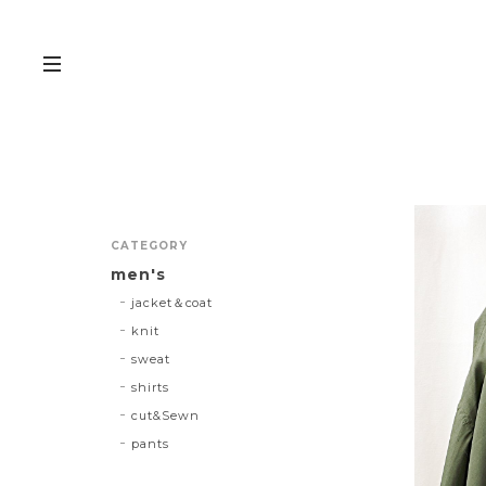
CATEGORY
men's
jacket＆coat
knit
sweat
shirts
cut&Sewn
pants