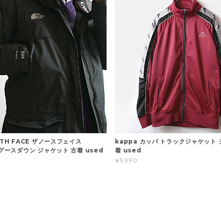
RTH FACE ザノースフェイス
kappa カッパ トラックジャケット 
 グースダウン ジャケット 古着 used
着 used
¥5,990