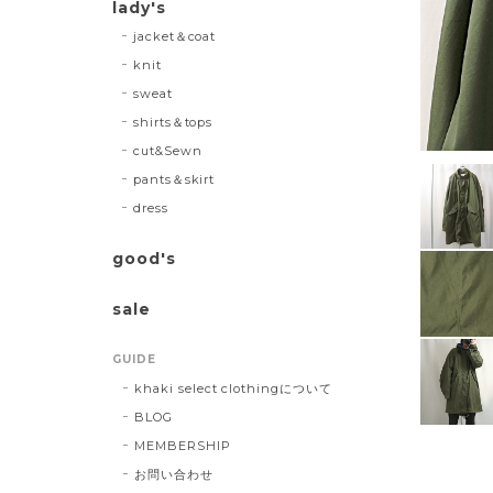
lady's
jacket＆coat
knit
sweat
shirts＆tops
cut&Sewn
pants＆skirt
dress
good's
sale
GUIDE
khaki select clothingについて
BLOG
MEMBERSHIP
お問い合わせ