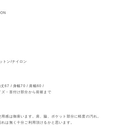
ION
l コットン/ナイロン
丈67 / 身幅70 / 肩幅60 /
イズ・首付け部分から前裾まで
使用感は御座います。肩、脇、ポケット部分に軽度の汚れ。
汚れは無く十分ご利用頂けるかと思います。