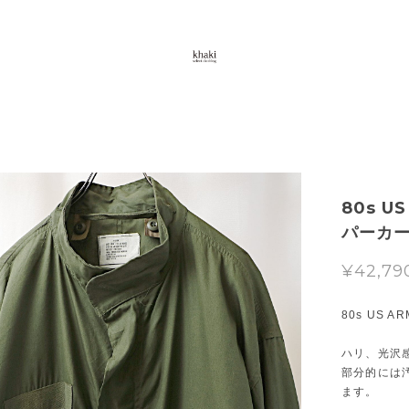
80s U
パーカー
¥42,79
80s US 
ハリ、光沢
部分的には
ます。