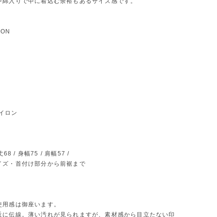
中綿入りで中に着込む余裕もあるサイズ感です。
ION
 ナイロン
68 / 身幅75 / 肩幅57 /
イズ・首付け部分から前裾まで
使用感は御座います。
近に伝線。薄い汚れが見られますが、素材感から目立たない印