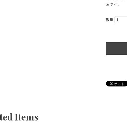
象です。
数量
ted Items