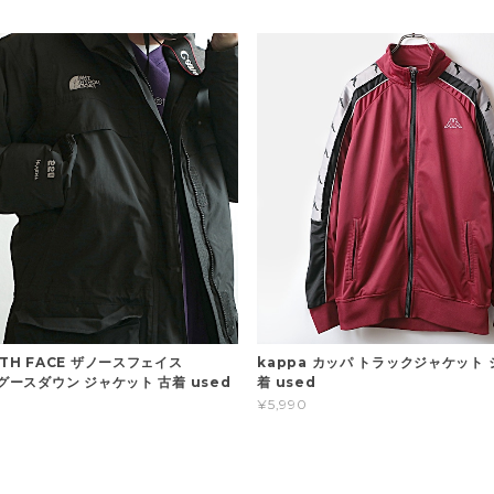
RTH FACE ザノースフェイス
kappa カッパ トラックジャケット 
 グースダウン ジャケット 古着 used
着 used
¥5,990