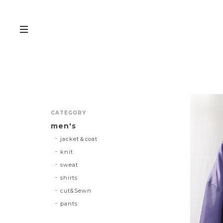
CATEGORY
men's
jacket＆coat
knit
sweat
shirts
cut&Sewn
pants