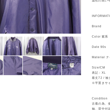
温性の高い
INFORMAT
Brand
Color 紫系
Date 90s
Material
Size/CM
表記：XL
着丈72 / 袖丈
※平置きサ
Condition
古着の為、
袖、背中付