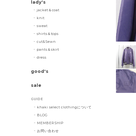
lady's
jacket＆coat
knit
sweat
shirts＆tops
cut&Sewn
pants＆skirt
dress
good's
sale
GUIDE
khaki select clothingについて
BLOG
MEMBERSHIP
お問い合わせ