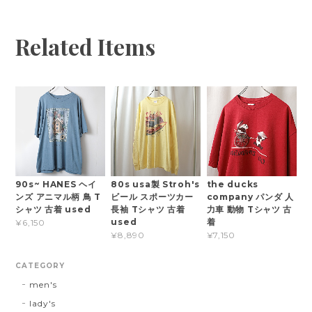
Related Items
90s~ HANES ヘイ
80s usa製 Stroh's
the ducks
ンズ アニマル柄 鳥 T
ビール スポーツカー
company パンダ 人
シャツ 古着 used
長袖 Tシャツ 古着
力車 動物 Tシャツ 古
used
着
¥6,150
¥8,890
¥7,150
CATEGORY
men's
lady's