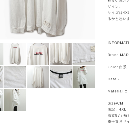
程良い厚さ
ザイン。
サイズは4
るかと思い
INFORMAT
Brand M
Color 白系
Date -
Material
Size/CM
表記：4XL
着丈87 / 袖丈
※平置きサ