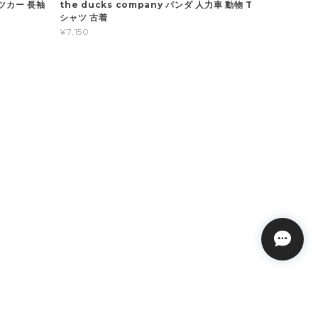
ーツカー 長袖
the ducks company パンダ 人力車 動物 T
シャツ 古着
¥7,150