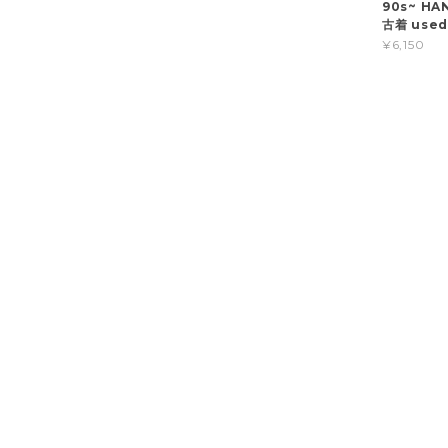
90s~ H
古着 use
¥6,150