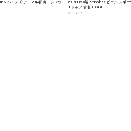
ANES ヘインズ アニマル柄 鳥 Tシャツ
80s usa製 Stroh's ビール スポ
d
Tシャツ 古着 used
¥8,890