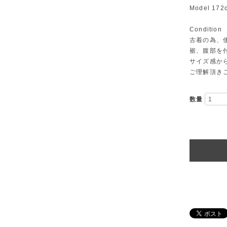
Model 172
Condition
古着の為、
裾、腹部を
サイズ感か
ご理解頂き
数量