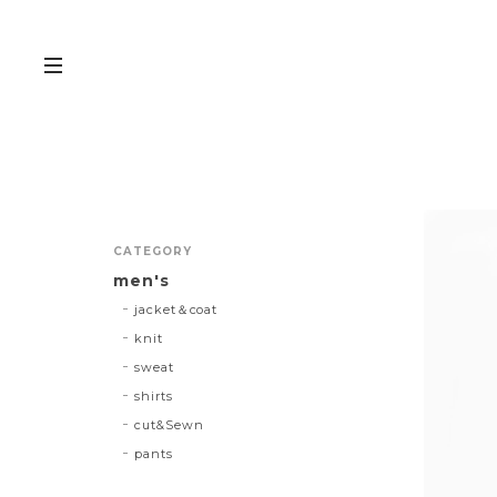
CATEGORY
men's
jacket＆coat
knit
sweat
shirts
cut&Sewn
pants