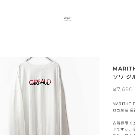
MARIT
ソワ ジ
¥7,690
MARITHE
ロゴ刺繍 長
古着界隈で
ドですが、