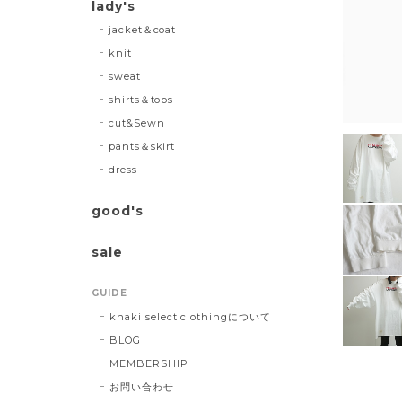
lady's
jacket＆coat
knit
sweat
shirts＆tops
cut&Sewn
pants＆skirt
dress
good's
sale
GUIDE
khaki select clothingについて
BLOG
MEMBERSHIP
お問い合わせ