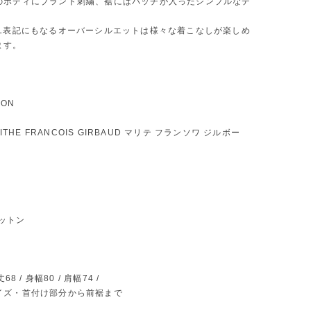
のボディにブランド刺繍、裾にはパッチが入ったシンプルなデ
XL表記にもなるオーバーシルエットは様々な着こなしが楽しめ
ます。
ION
ARITHE FRANCOIS GIRBAUD マリテ フランソワ ジルボー
 コットン
68 / 身幅80 / 肩幅74 /
イズ・首付け部分から前裾まで