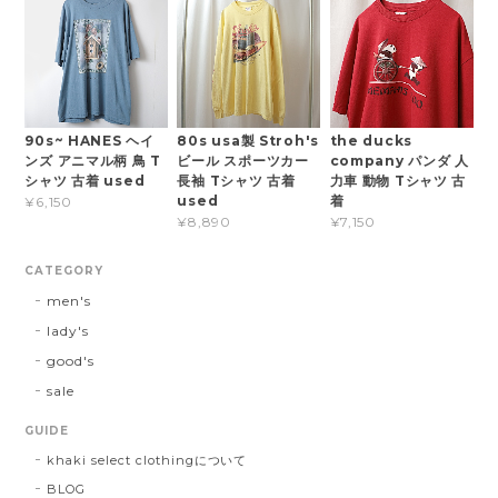
90s~ HANES ヘイ
80s usa製 Stroh's
the ducks
ンズ アニマル柄 鳥 T
ビール スポーツカー
company パンダ 人
シャツ 古着 used
長袖 Tシャツ 古着
力車 動物 Tシャツ 古
used
着
¥6,150
¥8,890
¥7,150
CATEGORY
men's
lady's
good's
sale
GUIDE
khaki select clothingについて
BLOG