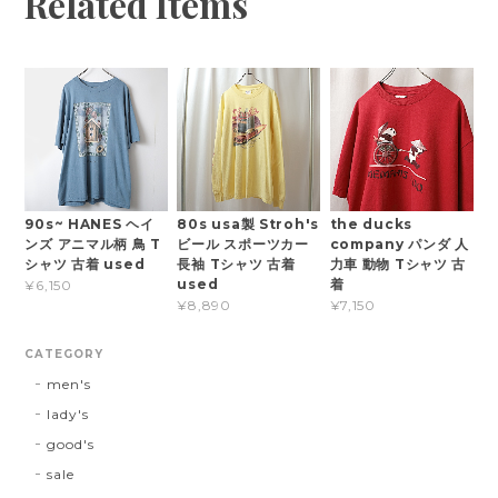
Related Items
90s~ HANES ヘイ
80s usa製 Stroh's
the ducks
ンズ アニマル柄 鳥 T
ビール スポーツカー
company パンダ 人
シャツ 古着 used
長袖 Tシャツ 古着
力車 動物 Tシャツ 古
used
着
¥6,150
¥8,890
¥7,150
CATEGORY
men's
lady's
good's
sale