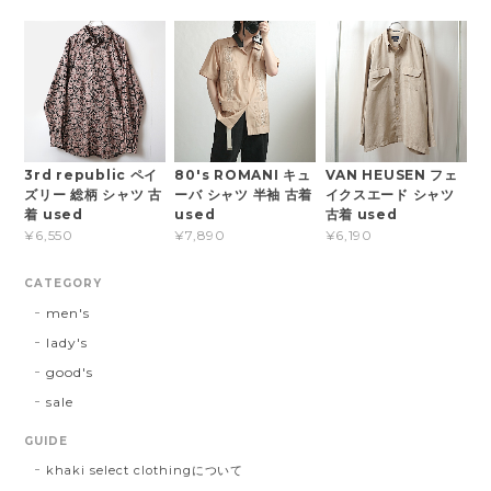
3rd republic ペイ
80's ROMANI キュ
VAN HEUSEN フェ
ズリー 総柄 シャツ 古
ーバ シャツ 半袖 古着
イクスエード シャツ
着 used
used
古着 used
¥6,550
¥7,890
¥6,190
CATEGORY
men's
lady's
good's
sale
GUIDE
khaki select clothingについて