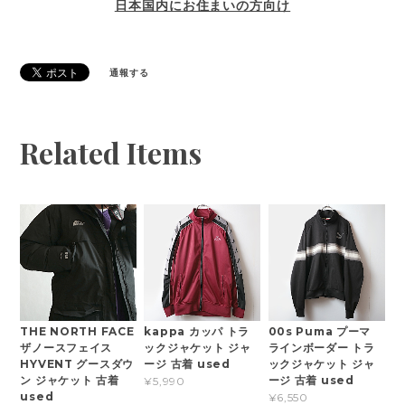
日本国内にお住まいの方向け
通報する
Related Items
THE NORTH FACE
kappa カッパ トラ
00s Puma プーマ
ザノースフェイス
ックジャケット ジャ
ラインボーダー トラ
HYVENT グースダウ
ージ 古着 used
ックジャケット ジャ
ン ジャケット 古着
ージ 古着 used
¥5,990
used
¥6,550