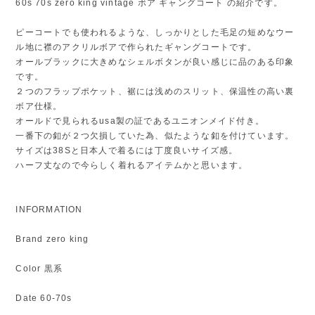
60s 70s zero king vintage ボア ギャングコート の紹介です。
ピーコートでも使われるような、しっかりとした毛足の短めなウー
ル地に襟のアクリルボアで作られたギャングコートです。
オールブラックに大きめなシェルボタンが良い感じに品のある印象
です。
２つのフラップポケット、裾には浅めのスリット、保温性の高い裏
ボア仕様。
オールドで見られるusa製の証であるユニオンメイド付き。
一番下の釦が２つ欠損していた為、似たような釦を付けています。
サイズは38Sと日本人で着るには丁度良いサイズ感。
ハーフ丈なので今らしく着れるアイテムかと思います。
INFORMATION
Brand zero king
Color 黒系
Date 60-70s