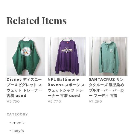
Related Items
Disney ディズニー
NFL Baltimore
SANTACRUZ サン
プー＆ピグレット ス
Ravens スポーツ ス
タクルーズ 製品染め
ウェット トレーナー
ウェットシャツ トレ
プルオーバー パーカ
古着 used
ーナー 古着 used
ー フーディ 古着
¥5,750
¥5,770
¥7,290
CATEGORY
men's
lady's