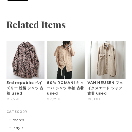
Related Items
3rd republic ペイ
80's ROMANI キュ
VAN HEUSEN フェ
ズリー 総柄 シャツ 古
ーバ シャツ 半袖 古着
イクスエード シャツ
着 used
used
古着 used
¥6,550
¥7,890
¥6,190
CATEGORY
men's
lady's