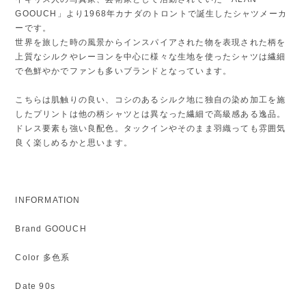
GOOUCH」より1968年カナダのトロントで誕生したシャツメーカ
ーです。
世界を旅した時の風景からインスパイアされた物を表現された柄を
上質なシルクやレーヨンを中心に様々な生地を使ったシャツは繊細
で色鮮やかでファンも多いブランドとなっています。
こちらは肌触りの良い、コシのあるシルク地に独自の染め加工を施
したプリントは他の柄シャツとは異なった繊細で高級感ある逸品。
ドレス要素も強い良配色。タックインやそのまま羽織っても雰囲気
良く楽しめるかと思います。
INFORMATION
Brand GOOUCH
Color 多色系
Date 90s