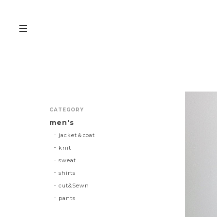
CATEGORY
men's
jacket＆coat
knit
sweat
shirts
cut&Sewn
pants