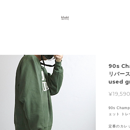
90s 
リバース
used g
¥19,59
90s Cha
ェット ト
定番のカレ