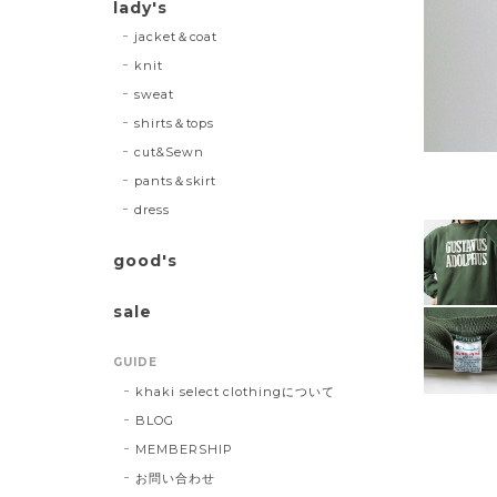
lady's
jacket＆coat
knit
sweat
shirts＆tops
cut&Sewn
pants＆skirt
dress
good's
sale
GUIDE
khaki select clothingについて
BLOG
MEMBERSHIP
お問い合わせ