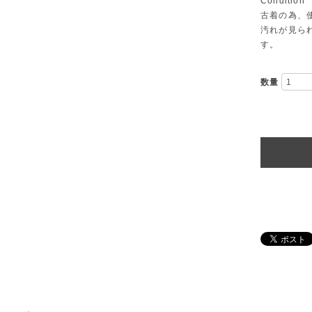
Condition
古着の為、
汚れが見ら
す。
数量