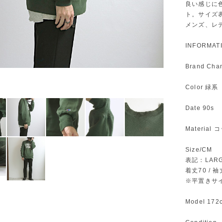
良い感じに
ト。サイズ
メンズ、レ
INFORMAT
Brand Ch
Color 緑系
Date 90s
Materia
Size/CM
表記：LAR
着丈70 / 袖丈
※平置きサ
Model 172