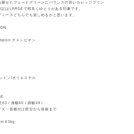
色褪せたフェードグリーンにバランスの良いカレッジプリン
表記はLARGEで程良くゆとりがある印象です。
ディースどちらでも楽しめるかと思います。
ION
ampion チャンピオン
l コットン/ポリエステル
GE
63 / 身幅60 / 肩幅49 /
イズ・首横付け部分から前裾まで
cm 63kg