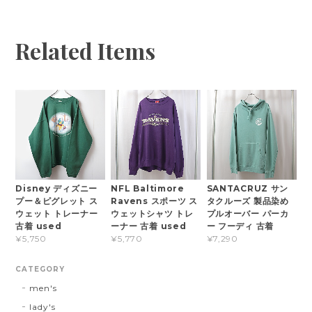
Related Items
Disney ディズニー
NFL Baltimore
SANTACRUZ サン
プー＆ピグレット ス
Ravens スポーツ ス
タクルーズ 製品染め
ウェット トレーナー
ウェットシャツ トレ
プルオーバー パーカ
古着 used
ーナー 古着 used
ー フーディ 古着
¥5,750
¥5,770
¥7,290
CATEGORY
men's
lady's