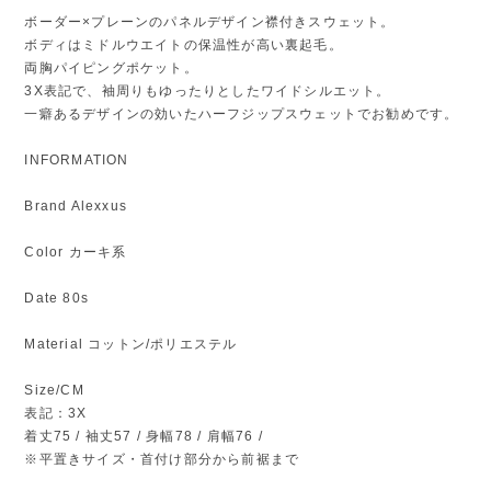
ボーダー×プレーンのパネルデザイン襟付きスウェット。
ボディはミドルウエイトの保温性が高い裏起毛。
両胸パイピングポケット。
3X表記で、袖周りもゆったりとしたワイドシルエット。
一癖あるデザインの効いたハーフジップスウェットでお勧めです。
INFORMATION
Brand Alexxus
Color カーキ系
Date 80s
Material コットン/ポリエステル
Size/CM
表記：3X
着丈75 / 袖丈57 / 身幅78 / 肩幅76 /
※平置きサイズ・首付け部分から前裾まで