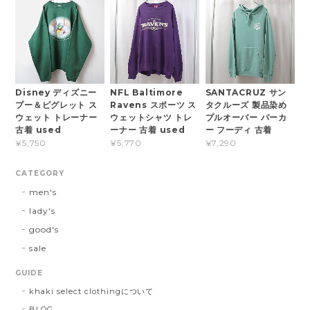
Disney ディズニー
NFL Baltimore
SANTACRUZ サン
プー＆ピグレット ス
Ravens スポーツ ス
タクルーズ 製品染め
ウェット トレーナー
ウェットシャツ トレ
プルオーバー パーカ
古着 used
ーナー 古着 used
ー フーディ 古着
¥5,750
¥5,770
¥7,290
CATEGORY
men's
lady's
good's
sale
GUIDE
khaki select clothingについて
BLOG