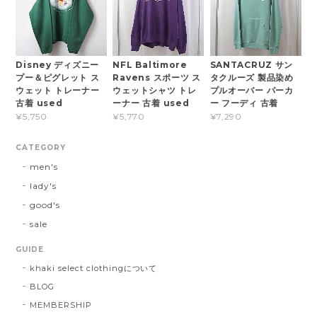
Disney ディズニー
NFL Baltimore
SANTACRUZ サン
プー＆ピグレット ス
Ravens スポーツ ス
タクルーズ 製品染め
ウェット トレーナー
ウェットシャツ トレ
プルオーバー パーカ
古着 used
ーナー 古着 used
ー フーディ 古着
¥5,750
¥5,770
¥7,290
CATEGORY
men's
lady's
good's
sale
GUIDE
khaki select clothingについて
BLOG
MEMBERSHIP