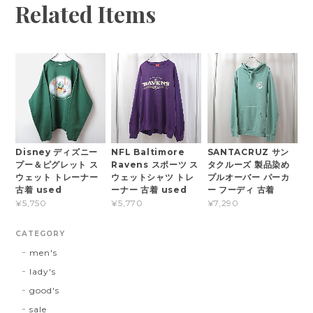
Related Items
Disney ディズニー
NFL Baltimore
SANTACRUZ サン
プー＆ピグレット ス
Ravens スポーツ ス
タクルーズ 製品染め
ウェット トレーナー
ウェットシャツ トレ
プルオーバー パーカ
古着 used
ーナー 古着 used
ー フーディ 古着
¥5,750
¥5,770
¥7,290
CATEGORY
men's
lady's
good's
sale