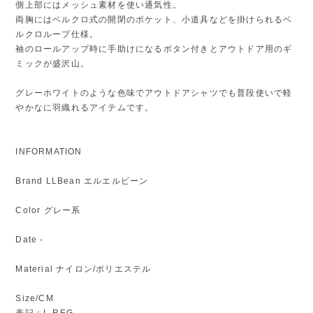
側上部にはメッシュ素材を使い通気性。
両胸にはベルクロ式の開閉のポケット、小道具などを掛けられるベ
ルクロループ仕様。
袖のロールアップ時に手助けになるボタン付きとアウトドア用のギ
ミックが盛沢山。
グレーホワイトのような色味でアウトドアシャツでも普段使いで軽
やかなに羽織れるアイテムです。
INFORMATION
Brand LLBean エルエルビーン
Color グレー系
Date -
Material ナイロン/ポリエステル
Size/CM
表記：L-REG