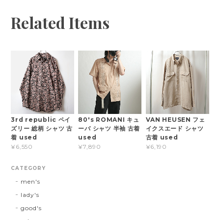
Related Items
3rd republic ペイ
80's ROMANI キュ
VAN HEUSEN フェ
ズリー 総柄 シャツ 古
ーバ シャツ 半袖 古着
イクスエード シャツ
着 used
used
古着 used
¥6,550
¥7,890
¥6,190
CATEGORY
men's
lady's
good's