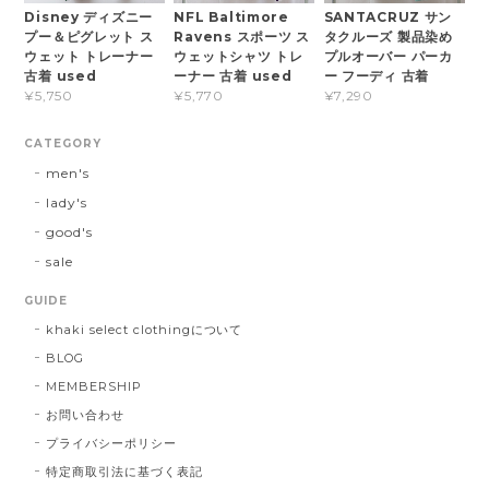
Disney ディズニー
NFL Baltimore
SANTACRUZ サン
プー＆ピグレット ス
Ravens スポーツ ス
タクルーズ 製品染め
ウェット トレーナー
ウェットシャツ トレ
プルオーバー パーカ
古着 used
ーナー 古着 used
ー フーディ 古着
¥5,750
¥5,770
¥7,290
CATEGORY
men's
lady's
good's
sale
GUIDE
khaki select clothingについて
BLOG
MEMBERSHIP
お問い合わせ
プライバシーポリシー
特定商取引法に基づく表記