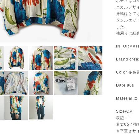
ボディはコ
ニカルデザ
身幅はとて
ンシルエッ
した。
袖周りは細
INFORMAT
Brand creaz
Color 多色
Date 90s
Materia
Size/CM
表記：L
着丈65 / 袖丈
※平置きサ