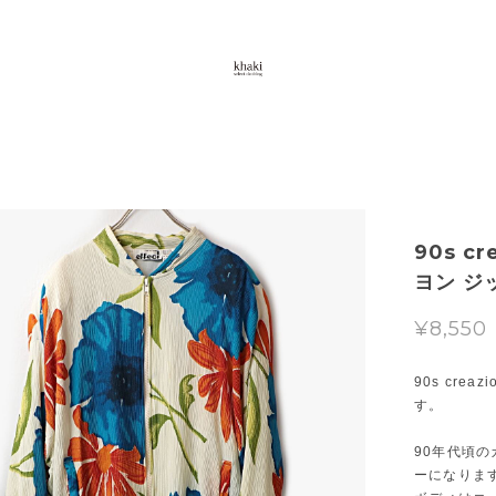
90s c
ヨン ジ
¥8,550
90s cre
す。
90年代頃
ーになりま