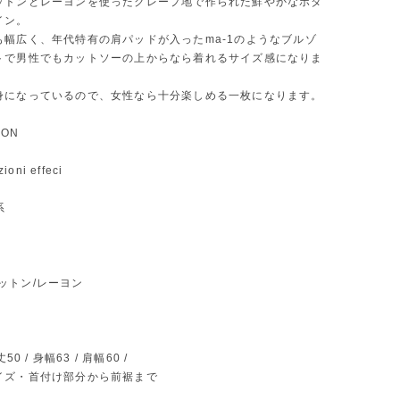
ットンとレーヨンを使ったクレープ地で作られた鮮やかなボタ
イン。
も幅広く、年代特有の肩パッドが入ったma-1のようなブルゾ
トで男性でもカットソーの上からなら着れるサイズ感になりま
身になっているので、女性なら十分楽しめる一枚になります。
ION
ioni effeci
系
l コットン/レーヨン
50 / 身幅63 / 肩幅60 /
イズ・首付け部分から前裾まで