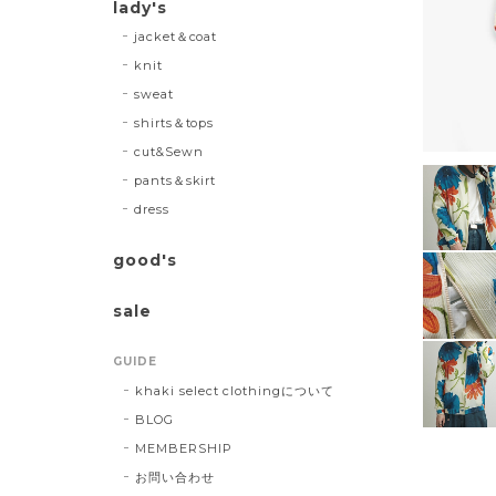
lady's
jacket＆coat
knit
sweat
shirts＆tops
cut&Sewn
pants＆skirt
dress
good's
sale
GUIDE
khaki select clothingについて
BLOG
MEMBERSHIP
お問い合わせ