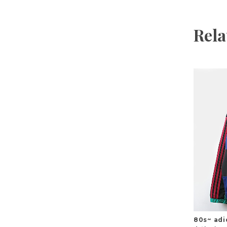
Rela
80s~ a