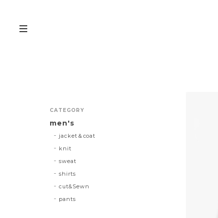
CATEGORY
men's
jacket＆coat
knit
sweat
shirts
cut&Sewn
pants