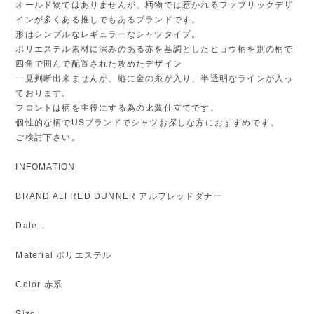
オールド物ではありませんが、柄物では惹かれるファブリックデザ
インが多くある推しでもあるブランドです。
形はシンプルなレギュラーなシャツタイプ。
ポリエステル素材に深みのある赤を基調としたヒョウ柄を別の柄で
四角で囲んで配置された攻めたデザイン
一見判断出来ませんが、縦に金の糸が入り、半透明なラインが入っ
ております。
フロントは柄を主役にする為の比翼仕立てです。
個性的な柄でUSブランドでシャツお探しな方におすすめです。
ご検討下さい。
INFOMATION
BRAND ALFRED DUNNER アルフレッドダナー
Date -
Material ポリエステル
Color 赤系
Size