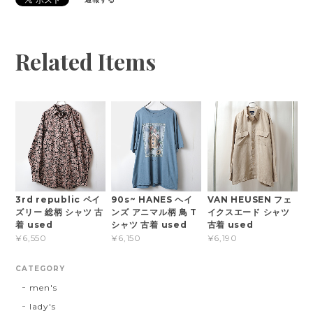
Related Items
3rd republic ペイ
90s~ HANES ヘイ
VAN HEUSEN フェ
ズリー 総柄 シャツ 古
ンズ アニマル柄 鳥 T
イクスエード シャツ
着 used
シャツ 古着 used
古着 used
¥6,550
¥6,150
¥6,190
CATEGORY
men's
lady's